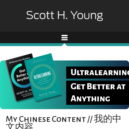
Ultralearnin
Get Better at
Anything
My Chinese Content // 我的中
文内容