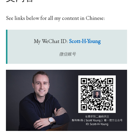
See links below for all my content in Chinese:
My WeChat ID:
Scott-H-
Young
微信账号