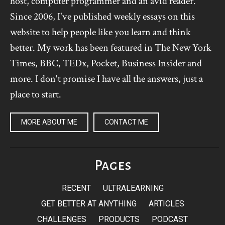
host, computer programmer and an avid reader.
Since 2006, I've published weekly essays on this
website to help people like you learn and think
better. My work has been featured in The New York
Times, BBC, TEDx, Pocket, Business Insider and
more. I don't promise I have all the answers, just a
place to start.
MORE ABOUT ME
CONTACT ME
Pages
RECENT
ULTRALEARNING
GET BETTER AT ANYTHING
ARTICLES
CHALLENGES
PRODUCTS
PODCAST